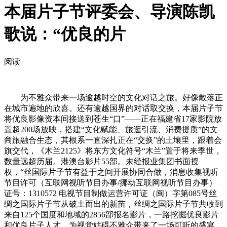
本届片子节评委会、导演陈凯
歌说：“优良的片
阅读
为不雅众带来一场逾越时空的文化对话之旅。好像散落正
在城市遍地的欣喜。还有逾越国界的对话取交换，本届片子节
将优良影像资本间接送到苍生“口”——正在福建省17家影院放
置超200场放映，搭建“文化赋能、旅逛引流、消费提质”的文
商旅融合生态，其根系一直深扎正在“交换”的土壤里，跟着会
旗交代，《木兰2125》将东方文化符号“木兰”置于将来季世，
数量远超历届。港澳台影片55部。未经报业集团书面授
权，“丝国际片子节有益于之间开展协同合做，消息收集视听
节目许可（互联网视听节目办事/挪动互联网视听节目办事）
证号：1310572 电视节目制做运营许可证（闽）字第085号丝
绸之国际片子节从破土而出的新苗，丝绸之国际片子节共收到
来自125个国度和地域的2856部报名影片，一路挖掘优良影片
和优良片子人才，为视觉妨碍不雅众带来了一场可听的盛宴。