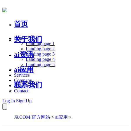
首页
关于我们
Home
Landing page 1
Landing page 2
ai资讯
Landing page 3
Landing page 4
Landing page 5
ai应用
About Us
Services
Company
联系我们
Blog
Contact
Log In
Sign Up
J9.COM·官方网站
>
ai应用
>