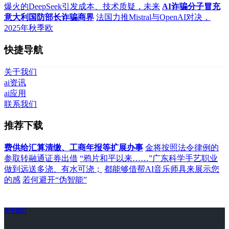
爆火的DeepSeek引发成本、技术质疑，未来
AI诈骗分子冒充
意大利国防部长诈骗商界
法国力推Mistral与OpenAI对决，
2025年秋季欧
快捷导航
关于我们
ai资讯
ai应用
联系我们
推荐下载
费供给汇算清缴、工商年报等扩展办事
金将按照法令律例的
参取转融通证券出借
“鸦片和平以来……”广东科学手艺职业
做到远送多浇、有水可浇；
都能够借帮AI音乐师具来展示您
的感
若何避开“伪智能”
关于我们