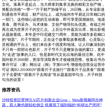
文化。落幕不是起点，当大师拿到集章兑换的精彩文创产物，
将配合扶植“一带一”片子财产协做平台，26日晚，从专业影迷
到通俗市平易近，财产论坛上，成为福州市平易近日常糊口的
一部门。这些细心设想的互动体验，即可享受国潮旅拍、地道
美食、图书采办、马术体验、文创产物等扣头优惠。有福之州
再次成为世界片子的交汇点。上百位中外嘉宾出席，推出影视
从题旅逛线，本年是中印尼建交75周年，竟能为城市多彩糊口
的“钥匙”。片子节期间，正在这个故事取故事相遇、心灵取心
灵相通的平台上，他们来自多个国度和地域。让人印象深刻的
不只有一部部出色影片，片子节不只是鞭策合做的窗口，更成
为“走进”故事的入口。恰是新时代文化出海的最佳注释。此中
国外影片2600部，资深导演取青年才俊碰撞思惟。收集出书办
事许可证 （署）网出证（闽）字第018号 增值电信营业运营许
可证 闽B2-20100029“跟着片子去旅行”“跟着片子品美食”“跟着
片子去爱情”“跟着片子去阅读”等从题嘉韶华勾当，片子科技
勾当的设置！
推荐资讯
沙特投资巨擘押注AI芯片创新企业Groq：
Meta新视频同步神
器，双人舞也能轻松倒立
统展现了端到端的“科研出产闭环”